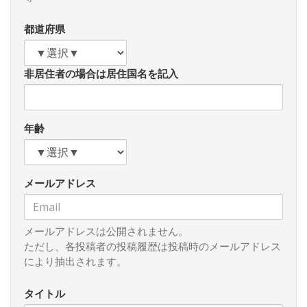
して次のような「模範解答」が書かれています。
都道府県
「議員立法に関しては、防衛省としてお答えする立場には
ありませんが、議員立法とはいえ、上で申し上げたとおり、
敢えて憲法上、国際法上のものを含む様々な制約やリスクに
非居住者の場合は居住国名を記入
チャレンジして、自衛隊による拉致被害者の救出に関する立
法を目指すことは、それ自体大きな判断が必要ではないかと
思われます。」拉致被害者の救出に自衛隊を使うことに現行
法で制約があるなら、その制約を克服する方法はないかとい
年齢
う質問が出たら、要は「法律を作るな」と命じろというのが
この模範解答の趣旨です。国民から法律を作ることについて
負託を受けた国会議員に対して、明らかに越権であり、これ
メールアドレス
はひいては国民を愚弄したものだと思います。なお、おそら
くこのときの会議には私も出席していたので、記憶に間違い
がなければ答弁自体は実際には行われていません。
メールアドレスは公開されません。
憲法や自衛隊法は国民を守るためにあるはずです。国際法
ただし、各投稿者の投稿履歴は投稿時のメールアドレス
上も拉致被害者を救出することに問題があるはずはありませ
により抽出されます。
ん。そもそもわが国の政府は米国から言われたことなら日本
の法律を逸脱していても従順に聞いてきたのですから、救お
タイトル
うと思いさえすればどうにでもなるはずです（こういう役所