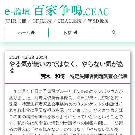
ホーム
投稿
2021-12-28 20:54
やる気が無いのではなく、やらない気があ
る
荒木 和博
特定失踪者問題調査会代表
１２月１０日に予備役ブルーリボンの会のシンポジウムが
ありました。河野克俊統合幕僚長、織田邦男・元空将と竹下
珠路・特定失踪者家族会事務局長の３人のゲストのお話はそ
れぞれ非常に重要な視点を示していました。ひと言で言えば
この国の構造が国民を救うようになっていないということで
す。私からは防衛省の情報開示請求への回答を例に、「防衛
省の役人は『やる気がない』のではなく『やらない気があ