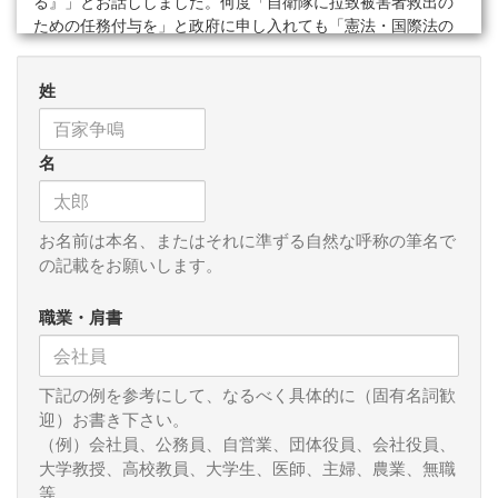
る』」とお話ししました。何度「自衛隊に拉致被害者救出の
ための任務付与を」と政府に申し入れても「憲法・国際法の
制約がある。不断の検討をしている」の繰り返し。ならばど
ういう「不断の検討」をしているのか」と去年情報公開を求
姓
めたら、今年になって厚さ８センチにもなる書類が返ってき
ました。そこには「不断の検討」を証明するものは一つもな
く、分かったのは極論すれば「絶対に取り返さない。拉致さ
名
れたら何もできないから北朝鮮で死んでも仕方ない」という
役所の論理です。
全体の文書については、マスコミの方でもあるいは一般で
お名前は本名、またはそれに準ずる自然な呼称の筆名で
も、関心のある方がおられたらお送りします（ＺＩＰファイ
の記載をお願いします。
ルで１４０ＭＢくらいあるのでメールの添付はできませ
ん）。ここでは一つだけ紹介しておきます。「（土本審議官
職業・肩書
用メモ） 拉致問題対策本部想定」とタイトルのある文書で、
自民党拉致問題対策本部の会合で質問を受けたときの答弁の
アンチョコです。時期は書いていませんが土本審議官という
下記の例を参考にして、なるべく具体的に（固有名詞歓
のは現在防衛省整備計画局長の土本英樹氏で、審議官は平成
迎）お書き下さい。
２８年（２０１６）から３０年（２０１８）まで務めていま
（例）会社員、公務員、自営業、団体役員、会社役員、
すから、この間であることは間違いありません。そこには
大学教授、高校教員、大学生、医師、主婦、農業、無職
「（議員立法ができないものかと考えており、何か知恵はな
等
いのかと問われた場合）」という想定質問があり、これに対