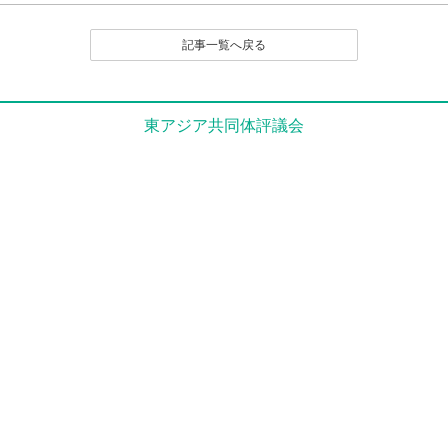
（１）公序良俗に反する内容の投稿
（２）名誉や社会的信用を毀損するなど、他人に不快
記事一覧へ戻る
感や精神的な損害を与える投稿
（３）他人の知的所有権を侵害する投稿
（４）宣伝や広告に関する投稿
（５）議論を裏付ける根拠がはっきりせず、あるいは
東アジア共同体評議会
論旨が不明である投稿
（６）実質的に同工異曲の投稿が繰り返し投稿される
場合
（７）管理者が掲載を不適切と判断するその他の理由
のある投稿
４．なお、いったん投稿され、掲載された原稿の撤回
（全部削除） は、原則として認めません。
とくに、他人のレスポンス投稿が付いたものは、
以後部分的であるか、全部的であるかを問わず、
いかなる削除も、修正もいっさい認めません。た
だし、部分的な修正については、それを必要とす
る事情に特別の理由があると編集部で認定される
場合は、この限りでありません。
５．投稿者は、投稿された内容及びこれに含まれる知