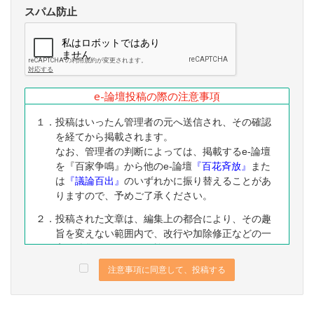
スパム防止
e-論壇投稿の際の注意事項
１．投稿はいったん管理者の元へ送信され、その確認
を経てから掲載されます。
なお、管理者の判断によっては、掲載するe-論壇
を『百家争鳴』から他のe-論壇
『百花斉放』
また
は
『議論百出』
のいずれかに振り替えることがあ
りますので、予めご了承ください。
２．投稿された文章は、編集上の都合により、その趣
旨を変えない範囲内で、改行や加除修正などの一
定の編集ないし修正を施すことがありますので、
予めご了承ください。
注意事項に同意して、投稿する
３．なお、下記に該当する投稿は、掲載をお断りする
ことがありますので、予めご了承ください。