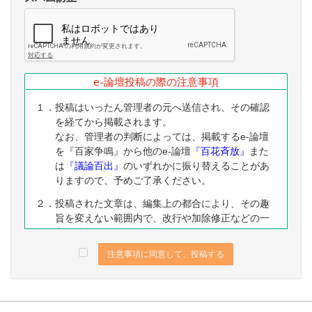
e-論壇投稿の際の注意事項
１．投稿はいったん管理者の元へ送信され、その確認
を経てから掲載されます。
なお、管理者の判断によっては、掲載するe-論壇
を『百家争鳴』から他のe-論壇
『百花斉放』
また
は
『議論百出』
のいずれかに振り替えることがあ
りますので、予めご了承ください。
２．投稿された文章は、編集上の都合により、その趣
旨を変えない範囲内で、改行や加除修正などの一
定の編集ないし修正を施すことがありますので、
予めご了承ください。
注意事項に同意して、投稿する
３．なお、下記に該当する投稿は、掲載をお断りする
ことがありますので、予めご了承ください。
（１）公序良俗に反する内容の投稿