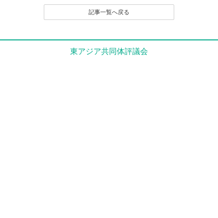
（２）名誉や社会的信用を毀損するなど、他人に不快
記事一覧へ戻る
感や精神的な損害を与える投稿
（３）他人の知的所有権を侵害する投稿
（４）宣伝や広告に関する投稿
（５）議論を裏付ける根拠がはっきりせず、あるいは
東アジア共同体評議会
論旨が不明である投稿
（６）実質的に同工異曲の投稿が繰り返し投稿される
場合
（７）管理者が掲載を不適切と判断するその他の理由
のある投稿
４．なお、いったん投稿され、掲載された原稿の撤回
（全部削除） は、原則として認めません。
とくに、他人のレスポンス投稿が付いたものは、
以後部分的であるか、全部的であるかを問わず、
いかなる削除も、修正もいっさい認めません。た
だし、部分的な修正については、それを必要とす
る事情に特別の理由があると編集部で認定される
場合は、この限りでありません。
５．投稿者は、投稿された内容及びこれに含まれる知
的財産権（著作権法第２１条ないし第２８条に規