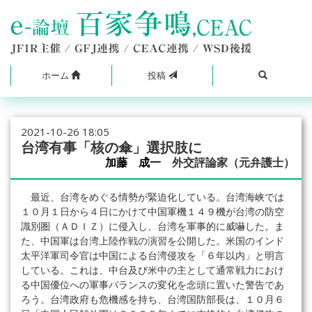
ホーム
投稿
2021-10-26 18:05
台湾有事「核の傘」選択肢に
加藤 成一
外交評論家（元弁護士）
最近、台湾をめぐる情勢が緊迫化している。台湾海峡では
１０月１日から４日にかけて中国軍機１４９機が台湾の防空
識別圏（ＡＤＩＺ）に侵入し、台湾を軍事的に威嚇した。ま
た、中国軍は台湾上陸作戦の演習を公開した。米国のインド
太平洋軍司令官は中国による台湾侵攻を「６年以内」と明言
している。これは、中台及び米中の主として通常戦力におけ
る中国優位への軍事バランスの変化を念頭に置いた警告であ
ろう。台湾政府も危機感を持ち、台湾国防部長は、１０月６