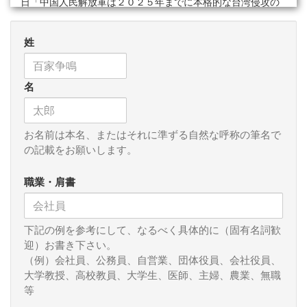
日「中国人民解放軍は２０２５年までに本格的な台湾侵攻の
能力を持つ」と警告した。
姓
このように、「台湾有事」すなわち、中国による台湾武力
侵攻の危険性が、昨今、国内外で盛んに指摘されている。わ
が国においても、主として保守系の論壇で「台湾有事は日本
名
有事」として、日米同盟の強化を含め、防衛力・抑止力の強
化の必要性が強調されている。「台湾有事」の危険性が否定
できないのは、習近平政権が、「台湾武力解放」の方針を放
棄しないからである。習近平氏は、２０１９年１月２日、将
お名前は本名、またはそれに準ずる自然な呼称の筆名で
来の台湾統一に向けた方針について演説し、「武力の行使を
の記載をお願いします。
放棄しない」と明言し、軍事力を急速に拡大増強しているこ
とは周知のとおりである。
職業・肩書
この情勢を受け、２０２１年５月１２日、菅前首相はバイ
デン大統領との「日米共同声明」において、台湾海峡の平和
下記の例を参考にして、なるべく具体的に（固有名詞歓
と安定の重要性を強調した。これは、「台湾有事」を想定
迎）お書き下さい。
し、日米が連携してこれを抑止する趣旨のものである。台湾
（例）会社員、公務員、自営業、団体役員、会社役員、
が「武力解放」されるのは、価値観を共有する同じ自由民主
大学教授、高校教員、大学生、医師、主婦、農業、無職
主義国家として容認できるものではなく、また台湾海峡や南
等
西諸島の安全が直接脅かされる事態は日米にとって死活的な
問題となりうるだからだ。しかし、遠くない将来、台湾海峡