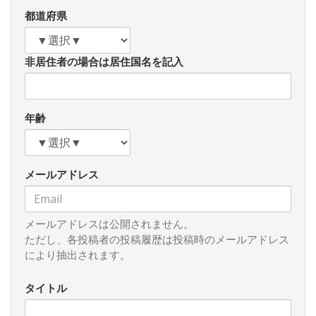
における米台の軍事的優位性が損なわれる可能性は高く、通
都道府県
常戦力のみによる「台湾有事」の抑止には限界があると言え
よう。
非居住者の場合は居住国名を記入
したがって、「台湾有事」を抑止するためには、米国によ
る台湾への「核の傘」の提供の示唆が最善の方法であると筆
者は考える。以前、筆者が日本の事例において言及したニュ
ークリア・シェアリングにも通じる考え方だが、核兵器がち
年齢
らつく台湾への中国人民解放軍による武力侵攻は、通常兵器
しか保有しない主体へのそれとは生じるリスクが段違いにな
る。この場合、実際に「核の傘」が米台間で約束されている
メールアドレス
かは重要ではない。なぜならば、このような事態を想定せざ
るを得なくなった時点で、中国にとって台湾有事は通常戦力
における彼我戦力差を度外視すべきほどに極めて冒険的なも
のとなるからである。台湾が通常戦力で中国に対抗するのは
メールアドレスは公開されません。
将来的に不可能であるとの厳しい予後を踏まえて、より踏み
ただし、各投稿者の投稿履歴は投稿時のメールアドレス
込んだ対策を打つことはやむを得ない。世界的に核廃絶運動
により抽出されます。
が盛んになっているとはいえ、現下の厳しい東アジア情勢を
踏まえれば、核兵器に関する議論もタブー視するべきではな
タイトル
いはずである。