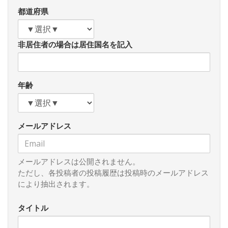
不使用宣言も「閣外協力」合意のための地ならしであったと
都道府県
考えれば、よく考えられた戦術である。
日本共産党の当面の革命戦略は、「さしあたって一致でき
非居住者の場合は居住国名を記入
る目標の範囲で統一戦線を形成し、統一戦線の政府（「民主
連合政府」）をつくることである。」（「改定党綱領四の一
四」参照）。したがって、今回の立憲民主党との「閣外協
力」の合意は共産党の革命戦略である統一戦線戦略の一部に
年齢
他ならない。立憲民主党は単に目先の「票欲しさ」のあま
り、現在も「破防法」の調査対象団体である共産党の上記革
命戦略を見誤ってはならない。旧ソ連共産党は「労農同
メールアドレス
盟」、中国共産党は「国共合作」という「統一戦線戦略」に
より社会主義革命を成功させたことを忘れてはならない。
「統一戦線戦略」は共産党の「常套手段」なのである。
メールアドレスは公開されません。
今回の「閣外協力」の合意により、立憲民主党は「野党連
ただし、各投稿者の投稿履歴は投稿時のメールアドレス
合政権」に一歩近づいた。共産党の志位委員長も９月３０日
により抽出されます。
の記者会見で、「今回の閣外協力の合意は、わが党が提唱し
てきた野党連合政権の一つの形態である。」（１０月１日付
タイトル
け「しんぶん赤旗」参照）と述べている。改定党綱領の四、
五から、日本共産党は「野党連合政権」を経て、統一戦線の