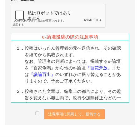
e-論壇投稿の際の注意事項
１．投稿はいったん管理者の元へ送信され、その確認
を経てから掲載されます。
なお、管理者の判断によっては、掲載するe-論壇
を『百家争鳴』から他のe-論壇
『百花斉放』
また
は
『議論百出』
のいずれかに振り替えることがあ
りますので、予めご了承ください。
２．投稿された文章は、編集上の都合により、その趣
旨を変えない範囲内で、改行や加除修正などの一
定の編集ないし修正を施すことがありますので、
予めご了承ください。
注意事項に同意して、投稿する
３．なお、下記に該当する投稿は、掲載をお断りする
ことがありますので、予めご了承ください。
（１）公序良俗に反する内容の投稿