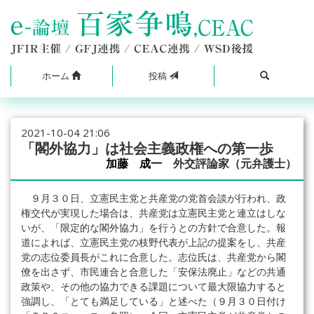
ホーム
投稿
2021-10-04 21:06
「閣外協力」は社会主義政権への第一歩
加藤 成一
外交評論家（元弁護士）
９月３０日、立憲民主党と共産党の党首会談が行われ、政
権交代が実現した場合は、共産党は立憲民主党と連立はしな
いが、「限定的な閣外協力」を行うとの方針で合意した。報
道によれば、立憲民主党の枝野代表が上記の提案をし、共産
党の志位委員長がこれに合意した。志位氏は、共産党から閣
僚を出さず、市民連合と合意した「安保法廃止」などの共通
政策や、その他の協力できる課題について最大限協力すると
強調し、「とても満足している」と述べた（９月３０日付け