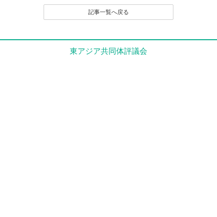
（２）名誉や社会的信用を毀損するなど、他人に不快
記事一覧へ戻る
感や精神的な損害を与える投稿
（３）他人の知的所有権を侵害する投稿
（４）宣伝や広告に関する投稿
（５）議論を裏付ける根拠がはっきりせず、あるいは
東アジア共同体評議会
論旨が不明である投稿
（６）実質的に同工異曲の投稿が繰り返し投稿される
場合
（７）管理者が掲載を不適切と判断するその他の理由
のある投稿
４．なお、いったん投稿され、掲載された原稿の撤回
（全部削除） は、原則として認めません。
とくに、他人のレスポンス投稿が付いたものは、
以後部分的であるか、全部的であるかを問わず、
いかなる削除も、修正もいっさい認めません。た
だし、部分的な修正については、それを必要とす
る事情に特別の理由があると編集部で認定される
場合は、この限りでありません。
５．投稿者は、投稿された内容及びこれに含まれる知
的財産権（著作権法第２１条ないし第２８条に規