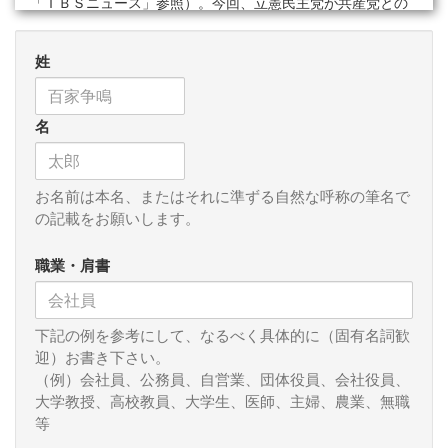
「ＴＢＳニュース」参照）。今回、立憲民主党が共産党との
「閣外協力」に踏み切った背景は、いうまでもなく間近に迫
った解散総選挙の情勢が、菅首相退陣、自民党総裁選、新総
姓
裁誕生、コロナ新規感染者急減等により激変したことであ
る。マスコミ各社の世論調査を見ても、直近の自民党の支持
率は軒並み上昇している。こうした選挙情勢の激変が、「政
名
権交代」を目指す立憲民主党に危機感や焦りをもたらしたの
であり、共産党との「閣外協力」を容認してまでも選挙区調
整（「小選挙区候補の一本化」）を進める必要に迫られた結
果と言えよう。
お名前は本名、またはそれに準ずる自然な呼称の筆名で
の記載をお願いします。
立憲民主党の主要な支持団体である「連合」の神津会長
は、基本理念や基本政策の異なる共産党との「閣外協力」に
職業・肩書
も反対していた（２０２１年６月２３日付け「時事ドットコ
ムニュース」参照）。「連合」の主張は至極まっとうであり
立憲民主党内で議論になったはずだ。その議論が表に出てこ
下記の例を参考にして、なるべく具体的に（固有名詞歓
ないことやこれを踏まえない今回の合意は釈然としない。他
迎）お書き下さい。
方、今回の合意につき共産党の志位委員長が画期的であると
（例）会社員、公務員、自営業、団体役員、会社役員、
満足するのは、かつて、日本において、共産党と他の野党が
大学教授、高校教員、大学生、医師、主婦、農業、無職
「閣外協力」の合意をした例がないからである。旧日本社会
等
党ですら共産党と「閣外協力」の合意はしていない。今思え
ば先般の共産党による「敵の出方論」（「暴力革命論」）の