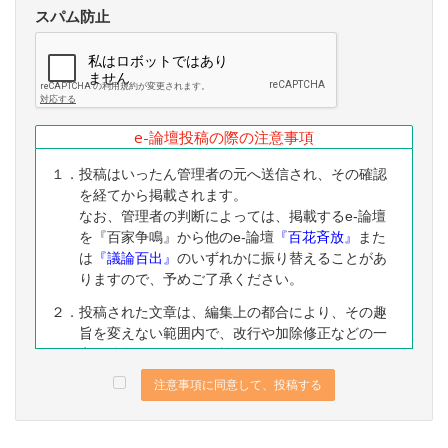
スパム防止
e-論壇投稿の際の注意事項
１．投稿はいったん管理者の元へ送信され、その確認
を経てから掲載されます。
なお、管理者の判断によっては、掲載するe-論壇
を『百家争鳴』から他のe-論壇
『百花斉放』
また
は
『議論百出』
のいずれかに振り替えることがあ
りますので、予めご了承ください。
２．投稿された文章は、編集上の都合により、その趣
旨を変えない範囲内で、改行や加除修正などの一
定の編集ないし修正を施すことがありますので、
予めご了承ください。
注意事項に同意して、投稿する
３．なお、下記に該当する投稿は、掲載をお断りする
ことがありますので、予めご了承ください。