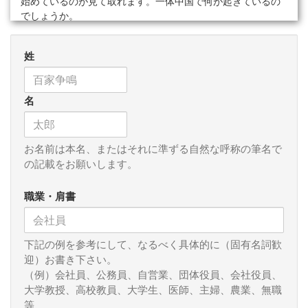
始めているのが見て取れます。一体中国で何が起きているの
でしょうか。
私が見る習近平体制は「敵の力をそぐ」に尽きるとみてい
姓
ます。ここに至る手法は毛沢東が大躍進から文化大革命に至
るまでの流れに似ています。習氏の場合、それまでの融和路
線、国際協調路線から一気に独自路線に突っ走りました。氏
名
がトップにたった２０１３年頃から数年は派閥内の争いが激
しく、特に夏の北戴河会議では長老との関係に苦心してきた
ことも事実です。それから年月が経ち、長老が歳をとってき
たこともあり、習氏のポジションが有利になったこともある
お名前は本名、またはそれに準ずる自然な呼称の筆名で
でしょう。２０２０年に北戴河会議が開かれたかどうかは定
の記載をお願いします。
かではありません。開かれなかったとしたら異例です。この
会議はそもそも非公開であるため、漏れ聞こえてくる話で開
職業・肩書
催の様子が分かるのですが、昨年は何も漏れてこなかった、
つまり、開催されなかったのではないか、とされるわけで
す。では今年はどうか、といえば常識的には行われるはずで
下記の例を参考にして、なるべく具体的に（固有名詞歓
す。中国憲法上、自身の３期目の人事と首相の李克強氏の任
迎）お書き下さい。
期が２３年３月までで、その後任の話をする必要があるから
（例）会社員、公務員、自営業、団体役員、会社役員、
です。李氏については時間的には１年半以上もあるのです
大学教授、高校教員、大学生、医師、主婦、農業、無職
が、党内派閥の整理から始めるにはそれぐらい時間がかか
等
る、ということかと思います。ただ、「習近平、派閥を相手