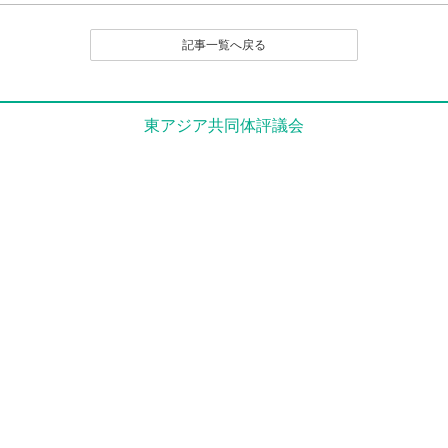
（１）公序良俗に反する内容の投稿
（２）名誉や社会的信用を毀損するなど、他人に不快
記事一覧へ戻る
感や精神的な損害を与える投稿
（３）他人の知的所有権を侵害する投稿
（４）宣伝や広告に関する投稿
（５）議論を裏付ける根拠がはっきりせず、あるいは
東アジア共同体評議会
論旨が不明である投稿
（６）実質的に同工異曲の投稿が繰り返し投稿される
場合
（７）管理者が掲載を不適切と判断するその他の理由
のある投稿
４．なお、いったん投稿され、掲載された原稿の撤回
（全部削除） は、原則として認めません。
とくに、他人のレスポンス投稿が付いたものは、
以後部分的であるか、全部的であるかを問わず、
いかなる削除も、修正もいっさい認めません。た
だし、部分的な修正については、それを必要とす
る事情に特別の理由があると編集部で認定される
場合は、この限りでありません。
５．投稿者は、投稿された内容及びこれに含まれる知