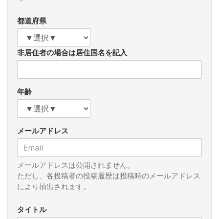
とせず、よって北戴河会議は今年もない」という分析もある
にはあります。
都道府県
一方、自身の任期については終身ないし、あと５年かける
３回、すなわち１５年など様々な見解が飛び交います。１５
非居住者の場合は居住国名を記入
年説というのは同国の一部の中期計画がそうなっているから
というのですが、中国指導者の最高齢が鄧小平氏の８５歳な
ので自身の年齢に合わせているという見解もあります。いず
れにせよ習体制の足場固めに入っているとみてよいと思いま
年齢
す。
だいぶ前ですが習氏の唯一の敵は国内かもしれないと申し
メールアドレス
上げました。その後、アリババの金融子会社のアント社の２
日前の上場中止命令、滴滴の当局の警告を無視した米国上場
に対する仕打ちなどでわかるように、政府は資本の力をベー
スに拡大路線を取る私企業を本気で潰しにかかります。これ
メールアドレスは公開されません。
は金を儲ける⇒共産党の考え方と相反⇒党支配に於ける不穏
ただし、各投稿者の投稿履歴は投稿時のメールアドレス
な分子⇒資本家思想を完全抹消という流れを想定した展開か
により抽出されます。
と思います。（つづく）
タイトル