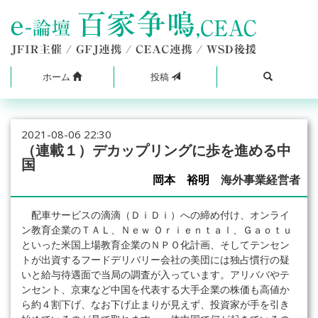
ホーム
投稿
2021-08-06 22:30
（連載１）デカップリングに歩を進める中
国
岡本 裕明
海外事業経営者
配車サービスの滴滴（ＤｉＤｉ）への締め付け、オンライ
ン教育企業のＴＡＬ、Ｎｅｗ Ｏｒｉｅｎｔａｌ、Ｇａｏｔｕ
といった米国上場教育企業のＮＰＯ化計画、そしてテンセン
トが出資するフードデリバリー会社の美団には独占慣行の疑
いと給与待遇面で当局の調査が入っています。アリババやテ
ンセント、京東など中国を代表する大手企業の株価も高値か
ら約４割下げ、なお下げ止まりが見えず、投資家が手を引き