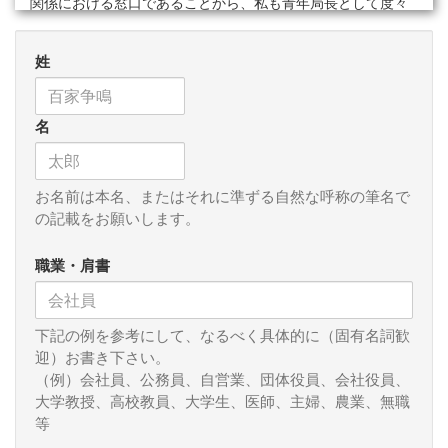
関係における窓口であることから、私も青年局長として度々
訪台し、会議や会談の場で日本の台湾に対する立場を伝えて
きたところです。今回の訪問においても多くの方々が数回目
姓
の面会ということもあって、比較的率直な話し合いを行うこ
とができたと感じています。今の国際情勢の中で、台湾が持
つ東アジアにおける戦略的重要性、日米にとっての重要性は
名
極めて大きくなってきています。一方で、アメリカがトラン
プ政権になってから、「一つの中国」、ＴＰＰ、安全保障上
の関与など、様々な不安が東アジアの地域を中心にでてきて
いるのも事実です。
お名前は本名、またはそれに準ずる自然な呼称の筆名で
の記載をお願いします。
また特に今年は秋に中国の次のリーダーシップを決める共
産党全国代表大会が開催されるということで、昨年後半の香
職業・肩書
港での民主化弾圧に代表されるように、中国共産党からの圧
力があちこちにかかっていて、当然台湾もその例外ではあり
ません。実際国際社会の中で、国際機関などについても中国
下記の例を参考にして、なるべく具体的に（固有名詞歓
の圧力のもと、台湾を締め出すような動きが強まっていま
迎）お書き下さい。
す。
（例）会社員、公務員、自営業、団体役員、会社役員、
大学教授、高校教員、大学生、医師、主婦、農業、無職
だからこそ、日本として、こうした点をどう考えているの
等
か、あるいはアメリカがどう考えているのか、をきちんと台
湾側にも伝え、また台湾側の心配や懸念を率直に受け止める