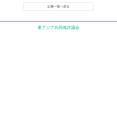
（２）名誉や社会的信用を毀損するなど、他人に不快
記事一覧へ戻る
感や精神的な損害を与える投稿
（３）他人の知的所有権を侵害する投稿
（４）宣伝や広告に関する投稿
（５）議論を裏付ける根拠がはっきりせず、あるいは
東アジア共同体評議会
論旨が不明である投稿
（６）実質的に同工異曲の投稿が繰り返し投稿される
場合
（７）管理者が掲載を不適切と判断するその他の理由
のある投稿
４．なお、いったん投稿され、掲載された原稿の撤回
（全部削除） は、原則として認めません。
とくに、他人のレスポンス投稿が付いたものは、
以後部分的であるか、全部的であるかを問わず、
いかなる削除も、修正もいっさい認めません。た
だし、部分的な修正については、それを必要とす
る事情に特別の理由があると編集部で認定される
場合は、この限りでありません。
５．投稿者は、投稿された内容及びこれに含まれる知
的財産権（著作権法第２１条ないし第２８条に規