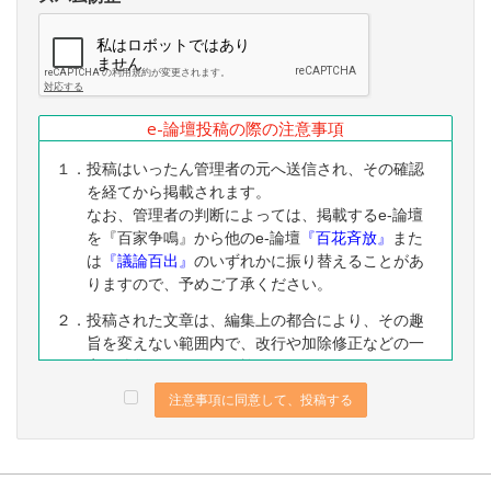
e-論壇投稿の際の注意事項
１．投稿はいったん管理者の元へ送信され、その確認
を経てから掲載されます。
なお、管理者の判断によっては、掲載するe-論壇
を『百家争鳴』から他のe-論壇
『百花斉放』
また
は
『議論百出』
のいずれかに振り替えることがあ
りますので、予めご了承ください。
２．投稿された文章は、編集上の都合により、その趣
旨を変えない範囲内で、改行や加除修正などの一
定の編集ないし修正を施すことがありますので、
予めご了承ください。
注意事項に同意して、投稿する
３．なお、下記に該当する投稿は、掲載をお断りする
ことがありますので、予めご了承ください。
（１）公序良俗に反する内容の投稿