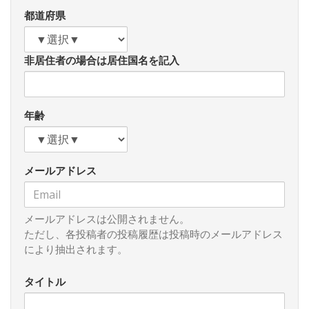
必要があります。今回の様々な会談においては、台湾側から
都道府県
も、日台の連携の重要性を指摘する声が多く聞かれたところ
です。会談の詳細への言及は差し控えさせていただきます
が、日米の東アジアにおけるもっとも価値と利害を共有する
非居住者の場合は居住国名を記入
パートナーの一つとして、今後さらなる関係強化に向けて努
力していきたいと思います。
年齢
メールアドレス
メールアドレスは公開されません。
ただし、各投稿者の投稿履歴は投稿時のメールアドレス
により抽出されます。
タイトル