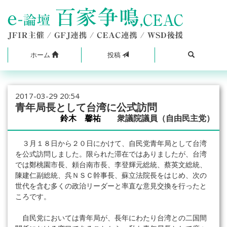
ホーム
投稿
2017-03-29 20:54
青年局長として台湾に公式訪問
鈴木 馨祐
衆議院議員（自由民主党）
３月１８日から２０日にかけて、自民党青年局として台湾
を公式訪問しました。限られた滞在ではありましたが、台湾
では鄭桃園市長、頼台南市長、李登輝元総統、蔡英文総統、
陳建仁副総統、呉ＮＳＣ幹事長、蘇立法院長をはじめ、次の
世代を含む多くの政治リーダーと率直な意見交換を行ったと
ころです。
自民党においては青年局が、長年にわたり台湾との二国間