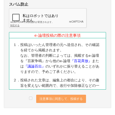
スパム防止
e-論壇投稿の際の注意事項
１．投稿はいったん管理者の元へ送信され、その確認
を経てから掲載されます。
なお、管理者の判断によっては、掲載するe-論壇
を『百家争鳴』から他のe-論壇
『百花斉放』
また
は
『議論百出』
のいずれかに振り替えることがあ
りますので、予めご了承ください。
２．投稿された文章は、編集上の都合により、その趣
旨を変えない範囲内で、改行や加除修正などの一
定の編集ないし修正を施すことがありますので、
予めご了承ください。
注意事項に同意して、投稿する
３．なお、下記に該当する投稿は、掲載をお断りする
ことがありますので、予めご了承ください。