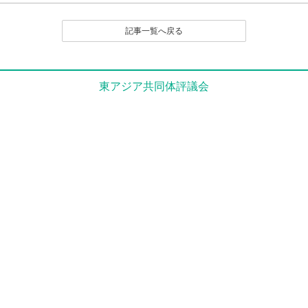
（１）公序良俗に反する内容の投稿
（２）名誉や社会的信用を毀損するなど、他人に不快
記事一覧へ戻る
感や精神的な損害を与える投稿
（３）他人の知的所有権を侵害する投稿
（４）宣伝や広告に関する投稿
（５）議論を裏付ける根拠がはっきりせず、あるいは
東アジア共同体評議会
論旨が不明である投稿
（６）実質的に同工異曲の投稿が繰り返し投稿される
場合
（７）管理者が掲載を不適切と判断するその他の理由
のある投稿
４．なお、いったん投稿され、掲載された原稿の撤回
（全部削除） は、原則として認めません。
とくに、他人のレスポンス投稿が付いたものは、
以後部分的であるか、全部的であるかを問わず、
いかなる削除も、修正もいっさい認めません。た
だし、部分的な修正については、それを必要とす
る事情に特別の理由があると編集部で認定される
場合は、この限りでありません。
５．投稿者は、投稿された内容及びこれに含まれる知