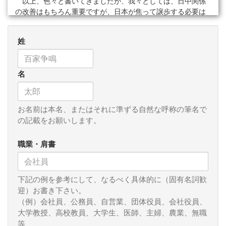
以上、色々と書いてきましたが、我々としては、日中関係
の改善はもちろん重要ですが、日本が焦って譲歩する必要は
全くなく、焦ったほうが負けという国際交渉の現実を直視し
て、日中関係の改善を中国側が求めてくるまではこちらから
姓
一歩を踏み出すことはしないという点を確認する必要がある
と思われます。特に南シナ海でも中国が国際社会と衝突して
いる今の状況下にあっては、日米豪と台湾、東南アジアの
名
国、そして韓国との連携を重視することが大原則となろうか
と思われます。
また相手方が共産党の一党独裁国家であることを考えれ
お名前は本名、またはそれに準ずる自然な呼称の筆名で
ば、各種のコミュニケーションができるパイプの構築は重要
の記載をお願いします。
ですが、意思決定交渉の中で相手方の分断作戦に乗ってしま
うような二元外交は断じてするべきではないと思われます。
職業・肩書
それは与党だけでなく、野党や財界も含めて中国を利するよ
うな行動はとるべきではないということでもあります。
下記の例を参考にして、なるべく具体的に（固有名詞歓
中国は非常に困難な国ですが、日本も引っ越すことはでき
迎）お書き下さい。
ません。永遠に隣国であるわけですから、ここに書かせてい
（例）会社員、公務員、自営業、団体役員、会社役員、
ただいたような点を踏まえながら、正面から中国問題に取り
大学教授、高校教員、大学生、医師、主婦、農業、無職
組んでいくことが我々日本の政治家には求められると改めて
等
感じさせられた今回の訪中でした。（おわり）