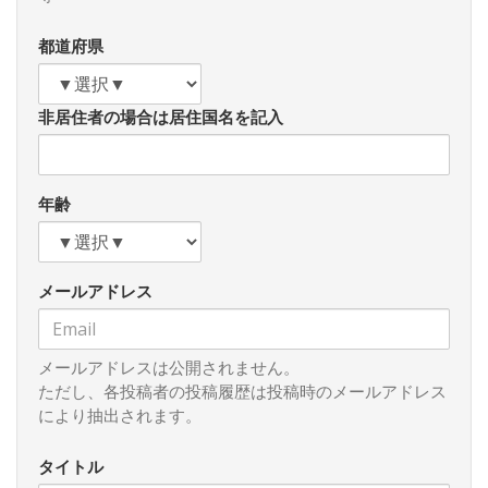
ら、現加盟の２７カ国のすべてがＶＡＴ税制を導入してい
る。税率については、ＥＣ指令で、標準税率は１５％を下回
都道府県
ってはならないと規定されている。ただし、低所得層への配
慮等を目的とした軽減税率が認められており、ほとんどすべ
ての国で導入されている。消費税の持つ逆進性の弊害を軽減
非居住者の場合は居住国名を記入
しようという趣旨である。標準税率は、１５％以上であれば
各国は自由に税率を決めることができ、域内のＶＡＴ税率
は、現在、最低の１５％（ルクセンブルク、キプロス）から
最高の２７％（ハンガリー）までのかなり広い範囲に分布し
年齢
ている。（つづく）
メールアドレス
メールアドレスは公開されません。
ただし、各投稿者の投稿履歴は投稿時のメールアドレス
により抽出されます。
タイトル