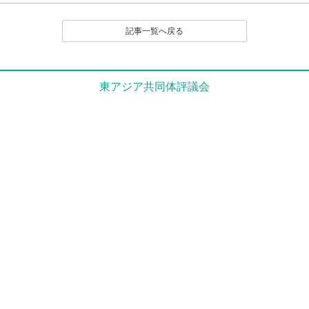
（１）公序良俗に反する内容の投稿
（２）名誉や社会的信用を毀損するなど、他人に不快
記事一覧へ戻る
感や精神的な損害を与える投稿
（３）他人の知的所有権を侵害する投稿
（４）宣伝や広告に関する投稿
（５）議論を裏付ける根拠がはっきりせず、あるいは
東アジア共同体評議会
論旨が不明である投稿
（６）実質的に同工異曲の投稿が繰り返し投稿される
場合
（７）管理者が掲載を不適切と判断するその他の理由
のある投稿
４．なお、いったん投稿され、掲載された原稿の撤回
（全部削除） は、原則として認めません。
とくに、他人のレスポンス投稿が付いたものは、
以後部分的であるか、全部的であるかを問わず、
いかなる削除も、修正もいっさい認めません。た
だし、部分的な修正については、それを必要とす
る事情に特別の理由があると編集部で認定される
場合は、この限りでありません。
５．投稿者は、投稿された内容及びこれに含まれる知