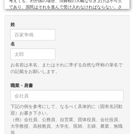
考えても、わが国の場合、消費税の大幅な引き上げは不可欠
であり、国民はそれを進んで受け入れなければならない。さ
もないと、将来世代への負担の先送りを含め、国民全体にと
って、むしろ大きなマイナスとなるであろう。
姓
国際的には付加価値税（ＶＡＴ）とされる間接税は、１９
５４年４月、フランスで初めて導入され、その後、世界的に
名
普及し、現在、１４０カ国以上で採用されている。このよう
に、非常に多数の国で導入されるようになったのは、ＩＭＦ
も推奨してきたということもあるが、基本的には、ＶＡＴが
所得税や法人税よりも、経済成長促進的な税と考えられるか
お名前は本名、またはそれに準ずる自然な呼称の筆名で
らであろう。所得の段階ではなく、消費の段階で課税するた
の記載をお願いします。
め、より貯蓄・投資促進的と考えられるからである。
職業・肩書
なお、フランスで始まったＶＡＴは、１９５４年当時、税
務当局の幹部であったモーリス・ローレがデザインしたこと
から、彼は、「ＶＡＴの父」と言われている、しかし、最初
下記の例を参考にして、なるべく具体的に（固有名詞歓
にＶＡＴのアイディアを提案したのは、第１次世界大戦終了
迎）お書き下さい。
直後の１９１０年代末、独シーメンス社の２代目であるヴィ
（例）会社員、公務員、自営業、団体役員、会社役員、
ルヘルム・フォン・シーメンスだと言われている。
大学教授、高校教員、大学生、医師、主婦、農業、無職
等
ＥＵでは、ＶＡＴは加盟の資格要件となっていることか