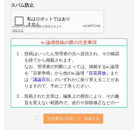
スパム防止
e-論壇投稿の際の注意事項
１．投稿はいったん管理者の元へ送信され、その確認
を経てから掲載されます。
なお、管理者の判断によっては、掲載するe-論壇
を『百家争鳴』から他のe-論壇
『百花斉放』
また
は
『議論百出』
のいずれかに振り替えることがあ
りますので、予めご了承ください。
２．投稿された文章は、編集上の都合により、その趣
旨を変えない範囲内で、改行や加除修正などの一
定の編集ないし修正を施すことがありますので、
予めご了承ください。
注意事項に同意して、投稿する
３．なお、下記に該当する投稿は、掲載をお断りする
ことがありますので、予めご了承ください。