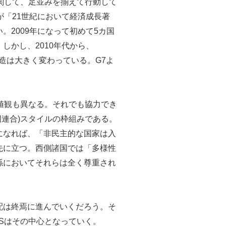
関して、足並みを揃えて行動して
が「21世紀において経済成長著
2009年になって初めて5カ国
しかし、2010年代から、
の構造は大きく変わっている。G7よ
値観も異なる。それでも協力でき
国連合)スタイルの枠組みである。
になれば、「非民主的な国家は入
先に立つ。西側諸国では「多様性
が、国際関係においてそれらは全く尊重され
配は終焉に進んでいくだろう。そ
Sはその中心となっていく。