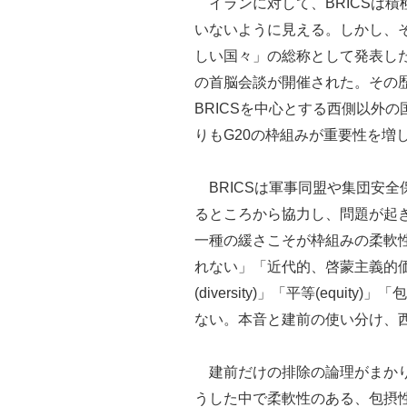
イランに対して、BRICSは
いないように見える。しかし、そ
しい国々」の総称として発表した
の首脳会談が開催された。その歴
BRICSを中心とする西側以外の
りもG20の枠組みが重要性を増
BRICSは軍事同盟や集団安
るところから協力し、問題が起き
一種の緩さこそが枠組みの柔軟
れない」「近代的、啓蒙主義的
(diversity)」「平等(equ
ない。本音と建前の使い分け、
建前だけの排除の論理がまかり
うした中で柔軟性のある、包摂性