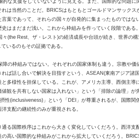
積極的な支援をしていないように見える。また、国際的な問題に
れは当然のことだ。BRICSはもともとゴールドマンサックス
言葉であって、それらの国々が自発的に集まったものではない。
史はまだまだ浅い。これから枠組みを作っていく段階である。
国々(the Rest、ザ・レスト)の経済成長や台頭が続き、世界
しているのもその証拠である。
全保障の枠組みではない。それぞれの国家体制も違う。宗教や価
れば話し合いで解決を目指すという、ASEAN(東南アジア諸
性と多様性を担保している。これが、アメリカ主導、西側主導
価値観を共有しない国家は入れない」という「排除の論理」が
ity)」「包摂性(inclusiveness)」という「DEI」が尊重される
西洋支配の継続性のみが重視される。
通る国際秩序はこれから大きく変化していくだろう。西洋支
の高い国際的な枠組みがこれから拡大していくだろう。BRIC